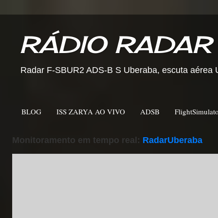
RÁDIO RADAR
Radar F-SBUR2 ADS-B S Uberaba, escuta aérea Ub
BLOG
ISS ZARYA AO VIVO
ADSB
FlightSimulat
Monitoramento em tempo real:
RadarUberaba