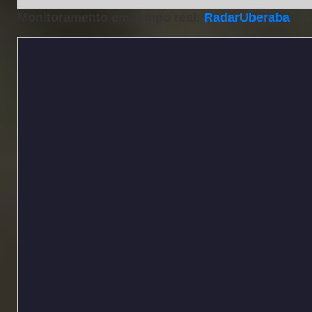
Monitoramento em tempo real:
RadarUberaba