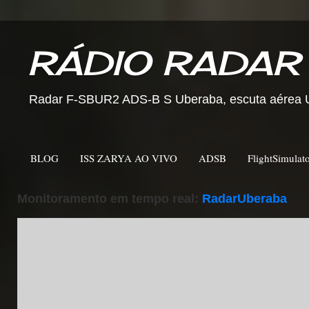
RÁDIO RADAR
Radar F-SBUR2 ADS-B S Uberaba, escuta aérea Ub
BLOG
ISS ZARYA AO VIVO
ADSB
FlightSimulat
Monitoramento em tempo real:
RadarUberaba