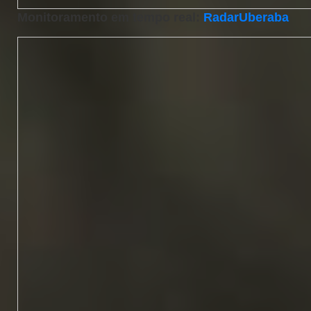
Monitoramento em tempo real:
RadarUberaba