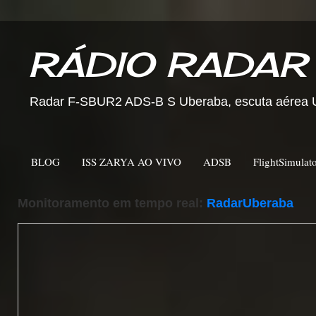
RÁDIO RADAR
Radar F-SBUR2 ADS-B S Uberaba, escuta aérea Ub
BLOG
ISS ZARYA AO VIVO
ADSB
FlightSimulat
Monitoramento em tempo real:
RadarUberaba