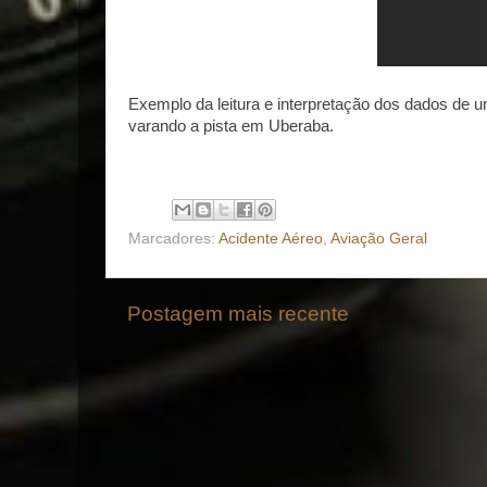
Exemplo da leitura e interpretação dos dados de
varando a pista em Uberaba.
Marcadores:
Acidente Aéreo
,
Aviação Geral
Postagem mais recente