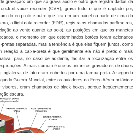
de gravação: um que só grava áudio e outro que registra dados da
cockpit voice recorder (CVR), grava tudo o que é captado por,
um do co-piloto e outro que fica em um painel na parte de cima da
mo, o flight data recorder (FDR), registra os chamados parâmetros,
elação ao vento quanto ao solo), as posições em que os manetes
olocados, o momento em que determinados botões foram acionados
pretas separadas, mas a tendência é que eles fiquem juntos, como
relação à caixa-preta é que geralmente ela não é preta: o mais
a, para, no caso de acidente, facilitar a localização entre os
explicações. A mais comum é que os primeiros gravadores de dados
a Inglaterra, de fato eram cobertos por uma tampa preta. A segunda
unda Guerra Mundial, entre os aviadores da Força Aérea britânica:
e visores, eram chamados de black boxes, porque freqüentemente
ação escura.