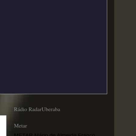
Rádio RadarUberaba
Metar
METAR Mário de Almeida Franco