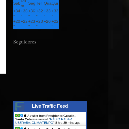
Do
Sáb
Seg
Ter
Qua
Qui
m
+
34
+
36
+
36
+
32
+
33
+
33
°
°
°
°
°
°
+
20
+
22
+
23
+
23
+
20
+
22
°
°
°
°
°
°
Seguidores
a
Live Traffic Feed
A visitor from
Presidente Getulio,
Santa Catarina
viewed "
RÁDIO RADAR
UBERABA: CLIMA/TEMPO
"
8 hrs 39 mins ago