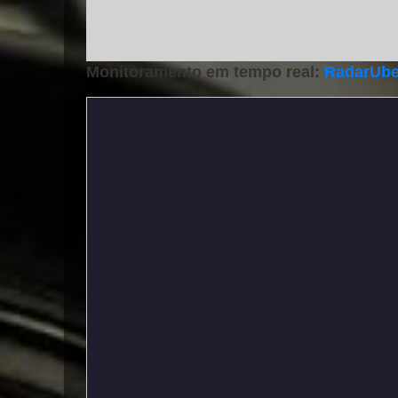
Monitoramento em tempo real:
RadarUbe