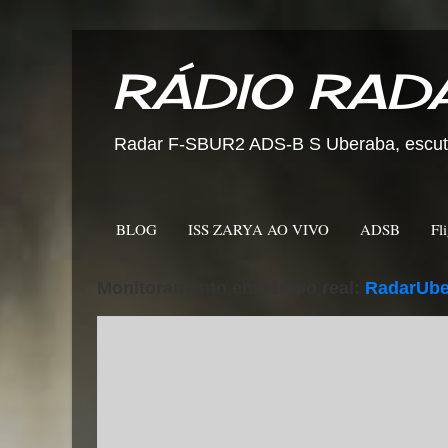
RÁDIO RAD
Radar F-SBUR2 ADS-B S Uberaba, escuta 
BLOG
ISS ZARYA AO VIVO
ADSB
Fl
Monitoramento em tempo real:
RadarUbe