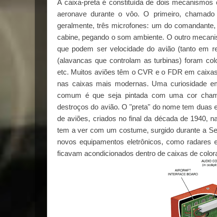
A caixa-preta é constituída de dois mecanismos 
aeronave durante o vôo. O primeiro, chamado 
geralmente, três microfones: um do comandante, 
cabine, pegando o som ambiente. O outro mecanis
que podem ser velocidade do avião (tanto em r
(alavancas que controlam as turbinas) foram c
etc. Muitos aviões têm o CVR e o FDR em caixas-
nas caixas mais modernas. Uma curiosidade em 
comum é que seja pintada com uma cor chamativ
destroços do avião. O "preta" do nome tem duas 
de aviões, criados no final da década de 1940, n
tem a ver com um costume, surgido durante a Seg
novos equipamentos eletrônicos, como radares 
ficavam acondicionados dentro de caixas de color