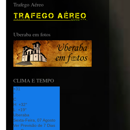
Trafego Aéreo
Uberaba em fotos
CLIMA E TEMPO
+
31
°
C
H:
+
32°
L:
+
19°
Uberaba
Sexta-Feira, 07 Agosto
Ver Previsão de 7 Dias