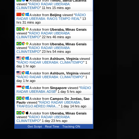
A visitor from
Timbo, Santa Catarina
viewed "
RÁDIO RADAR UBERABA:
CLIMA/TEMPO
"
11 hrs 15 mins ago
A visitor from
Beijing
viewed "
RÁDIO
RADAR UBERABA: RAIOS TEMPO REAL
"
13
hrs 31 mins ago
A visitor from
Uberaba, Minas Gerais
viewed "
RÁDIO RADAR UBERABA:
CLIMA/TEMPO
"
22 hrs 46 mins ago
A visitor from
Uberaba, Minas Gerais
viewed "
RÁDIO RADAR UBERABA:
CLIMA/TEMPO
"
23 hrs 54 mins ago
A visitor from
Ashburn, Virginia
viewed
"
RÁDIO RADAR UBERABA: CLIMA/TEMPO
"
1
day 1 hr ago
A visitor from
Ashburn, Virginia
viewed
"
RÁDIO RADAR UBERABA: CLIMA/TEMPO
"
1
day 1 hr ago
A visitor from
Singapore
viewed "
RÁDIO
RADAR UBERABA: ADSB
"
1 day 5 hrs ago
A visitor from
Campos Do Jordao, Sao
Paulo
viewed "
RÁDIO RADAR UBERABA:
TRAFEGO AÉREO PARA…
"
1 day 14 hrs ago
A visitor from
Uberaba, Minas Gerais
viewed "
RÁDIO RADAR UBERABA:
CLIMA/TEMPO
"
1 day 23 hrs ago
Get Script
Real Time
Tracking ON